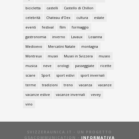
bicicletta
castelli
Castello di Chillon
celebrità
Chateau d’Oex
cultura
estate
eventi
festival
film
formaggio
gastronomia
inverno
Lavaux
Losanna
Medioevo
Mercatini Natale
montagna
Montreux
musei
Musei in Svizzera
museo
musica
neve
orologi
passeggiate
ricette
sciare
Sport
sport estivi
sport invernali
terme
tradizioni
treno
vacanza
vacanze
vacanze estive
vacanze invernali
vevey
vino
SVIZZERAUNICA.IT - UN PROGETTO
GSACOMMUNICATION -
INFORMATIVA