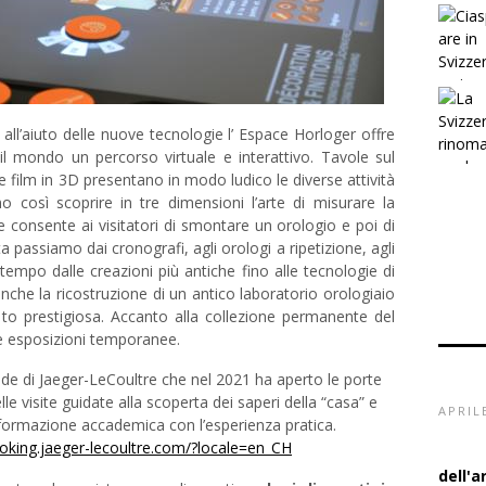
all’aiuto delle nuove tecnologie l’ Espace Horloger offre
 il mondo un percorso virtuale e interattivo. Tavole sul
e film in 3D presentano in modo ludico le diverse attività
o così scoprire in tre dimensioni l’arte di misurare la
 consente ai visitatori di smontare un orologio e poi di
a passiamo dai cronografi, agli orologi a ripetizione, agli
 tempo dalle creazioni più antiche fino alle tecnologie di
nche la ricostruzione di un antico laboratorio orologiaio
to prestigiosa. Accanto alla collezione permanente del
le esposizioni temporanee.
sede di Jaeger-LeCoultre che nel 2021 ha aperto le porte
le visite guidate alla scoperta dei saperi della “casa” e
formazione accademica con l’esperienza pratica.
APRIL
ooking.jaeger-lecoultre.com/?locale=en_CH