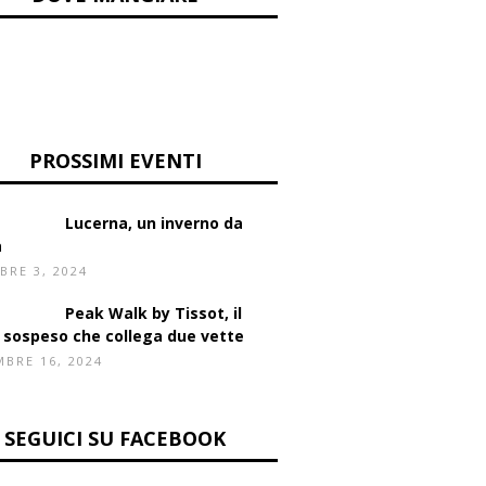
ta di formaggio
PROSSIMI EVENTI
Lucerna, un inverno da
a
BRE 3, 2024
Peak Walk by Tissot, il
 sospeso che collega due vette
BRE 16, 2024
SEGUICI SU FACEBOOK