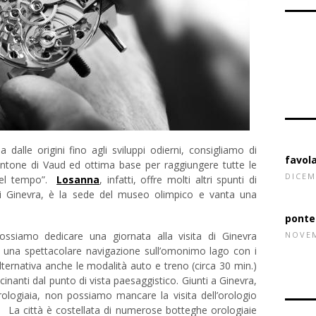
Fondu
ia dalle origini fino agli sviluppi odierni, consigliamo di
antone di Vaud ed ottima base per raggiungere tutte le
favol
 del tempo”.
Losanna
, infatti, offre molti altri spunti di
DICEM
 di Ginevra, è la sede del museo olimpico e vanta una
ponte
iamo dedicare una giornata alla visita di Ginevra
NOVEM
i una spettacolare navigazione sull’omonimo lago con i
lternativa anche le modalità auto e treno (circa 30 min.)
nanti dal punto di vista paesaggistico. Giunti a Ginevra,
orologiaia, non possiamo mancare la visita dell’orologio
e. La città è costellata di numerose botteghe orologiaie