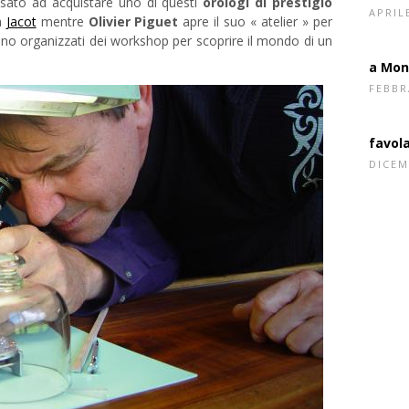
ssato ad acquistare uno di questi
orologi di prestigio
dell'a
ia
Jacot
mentre
Olivier Piguet
apre il suo « atelier » per
APRIL
no organizzati dei workshop per scoprire il mondo di un
a Mon
FEBBR
favol
DICEM