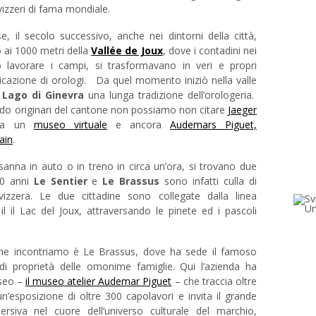
izzeri di fama mondiale.
e, il secolo successivo, anche nei dintorni della città,
o ai 1000 metri della
Vallée de Joux
, dove i contadini nei
 lavorare i campi, si trasformavano in veri e propri
ricazione di orologi. Da quel momento iniziò nella valle
 Lago di Ginevra
una lunga tradizione dell’orologeria.
do originari del cantone non possiamo non citare
Jaeger
tra un
museo virtuale
e ancora
Audemars Piguet,
ain
.
sanna in auto o in treno in circa un’ora, si trovano due
300 anni
Le Sentier
e
Le Brassus
sono infatti culla di
svizzera. Le due cittadine sono collegate dalla linea
il il Lac del Joux, attraversando le pinete ed i pascoli
che incontriamo è Le Brassus, dove ha sede il famoso
di proprietà delle omonime famiglie. Qui l’azienda ha
useo –
il museo atelier Audemar Piguet
– che traccia oltre
un’esposizione di oltre 300 capolavori e invita il grande
rsiva nel cuore dell’universo culturale del marchio,