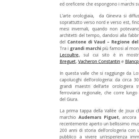
ed oreficerie che espongono i marchi sv
L’arte orologiaia, da Ginevra si diffus
soprattutto verso nord e verso est, fin
mesi invernali, quando non potevano
architetti del tempo, dandosi alla fabb
del
Cantone di Vaud – Regione del
Tra i
grandi marchi
più famosi al mon
Lecoultre,
sul cui sito è in mos
Breguet
,
Vacheron Constantin
e
Blancp
In questa valle che si raggiunge da Lo
capoluoghi dell’orologeria: da circa 
grandi maestri dell’arte orologiera 
ferroviaria regionale, che corre lungo 
del Giura.
La prima tappa della Vallèe de Joux 
marchio
Audemars Piguet
, ancora 
recentemente aperto un bellissimo m
200 anni di storia dell’orologeria con 
pubblico a vivere un’esperienza imme