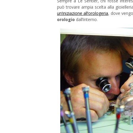
Sempre a Le Sentier, chi fosse intere
può trovare ampia scelta alla gioieller
un’iniziazione all’orologeria
, dove vengo
orologio
dall’interno.