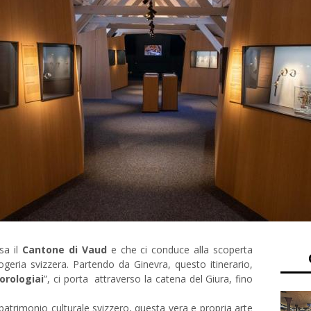
sa il
Cantone di Vaud
e che ci conduce alla scoperta
ologeria svizzera. Partendo da Ginevra, questo itinerario,
orologiai
”, ci porta attraverso la catena del Giura, fino
 patrimonio culturale svizzero, questa vera e propria arte