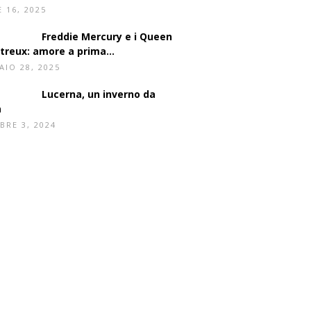
rte, 1925
E 16, 2025
Freddie Mercury e i Queen
treux: amore a prima...
AIO 28, 2025
Lucerna, un inverno da
a
BRE 3, 2024