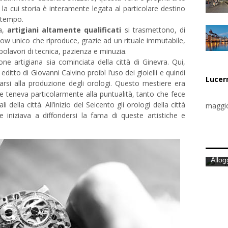
, la cui storia è interamente legata al particolare destino
l tempo.
ra,
artigiani altamente qualificati
si trasmettono, di
w unico che riproduce, grazie ad un rituale immutabile,
apolavori di tecnica, pazienza e minuzia.
ne artigiana sia cominciata della città di Ginevra. Qui,
ditto di Giovanni Calvino proibì l’uso dei gioielli e quindi
Lucer
carsi alla produzione degli orologi. Questo mestiere era
e teneva particolarmente alla puntualità, tanto che fece
li della città. All’inizio del Seicento gli orologi della città
maggio
iniziava a diffondersi la fama di queste artistiche e
Allogg