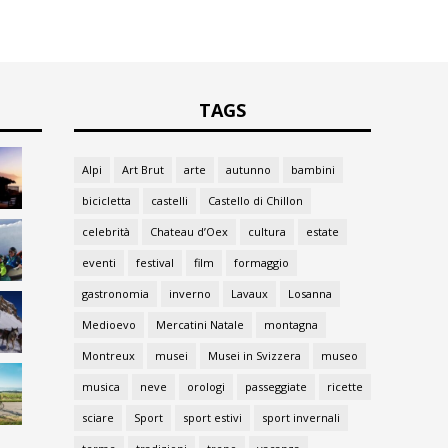
TAGS
Alpi
Art Brut
arte
autunno
bambini
bicicletta
castelli
Castello di Chillon
celebrità
Chateau d’Oex
cultura
estate
eventi
festival
film
formaggio
gastronomia
inverno
Lavaux
Losanna
Medioevo
Mercatini Natale
montagna
Montreux
musei
Musei in Svizzera
museo
musica
neve
orologi
passeggiate
ricette
sciare
Sport
sport estivi
sport invernali