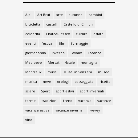
Alpi
Art Brut
arte
autunno
bambini
bicicletta
castelli
Castello di Chillon
celebrità
Chateau d’Oex
cultura
estate
eventi
festival
film
formaggio
gastronomia
inverno
Lavaux
Losanna
Medioevo
Mercatini Natale
montagna
Montreux
musei
Musei in Svizzera
museo
musica
neve
orologi
passeggiate
ricette
sciare
Sport
sport estivi
sport invernali
terme
tradizioni
treno
vacanza
vacanze
vacanze estive
vacanze invernali
vevey
vino