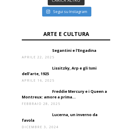
CARICA ALTRO
Segui su Instagram
ARTE E CULTURA
Segantini e l'Engadina
APRILE 22, 2025
Lissitzky, Arp e gli Ismi
dell'arte, 1925
APRILE 16, 2025
Freddie Mercury e i Queen a
Montreux: amore a prima...
FEBBRAIO 28, 2025
Lucerna, un inverno da
favola
DICEMBRE 3, 2024