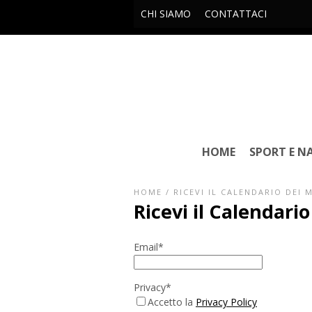
CHI SIAMO
CONTATTACI
HOME
SPORT E N
HOME
/
RICEVI IL CALENDARIO DEI 
Ricevi il Calendari
Email*
Privacy*
Accetto la
Privacy Policy