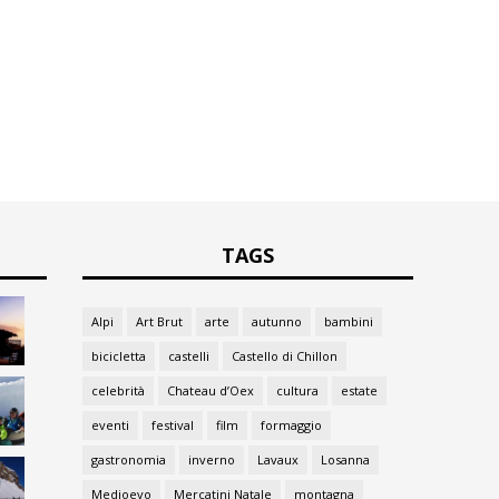
TAGS
Alpi
Art Brut
arte
autunno
bambini
bicicletta
castelli
Castello di Chillon
celebrità
Chateau d’Oex
cultura
estate
eventi
festival
film
formaggio
gastronomia
inverno
Lavaux
Losanna
Medioevo
Mercatini Natale
montagna