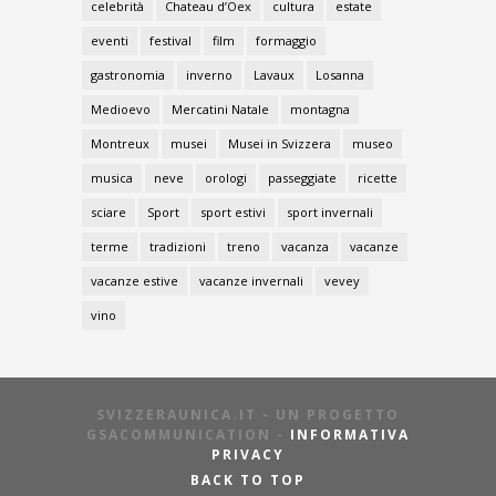
eventi
festival
film
formaggio
gastronomia
inverno
Lavaux
Losanna
Medioevo
Mercatini Natale
montagna
Montreux
musei
Musei in Svizzera
museo
musica
neve
orologi
passeggiate
ricette
sciare
Sport
sport estivi
sport invernali
terme
tradizioni
treno
vacanza
vacanze
vacanze estive
vacanze invernali
vevey
vino
SVIZZERAUNICA.IT - UN PROGETTO
GSACOMMUNICATION -
INFORMATIVA
PRIVACY
BACK TO TOP