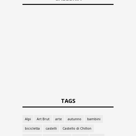
TAGS
Alpi
Art Brut
arte
autunno
bambini
bicicletta
castelli
Castello di Chillon
celebrità
Chateau d’Oex
cultura
estate