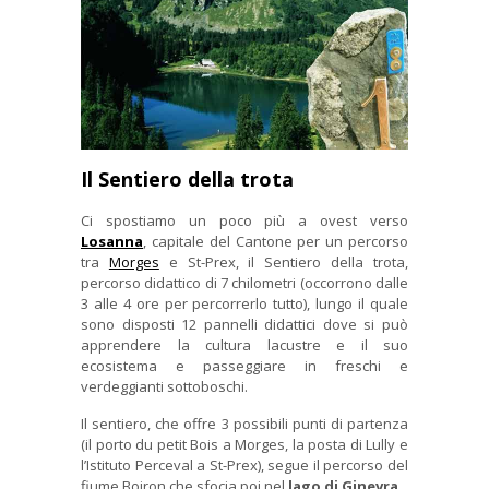
Il Sentiero della trota
Ci spostiamo un poco più a ovest verso
Losanna
, capitale del Cantone per un percorso
tra
Morges
e St-Prex, il Sentiero della trota,
percorso didattico di 7 chilometri (occorrono dalle
3 alle 4 ore per percorrerlo tutto), lungo il quale
sono disposti 12 pannelli didattici dove si può
apprendere la cultura lacustre e il suo
ecosistema e passeggiare in freschi e
verdeggianti sottoboschi.
Il sentiero, che offre 3 possibili punti di partenza
(il porto du petit Bois a Morges, la posta di Lully e
l’Istituto Perceval a St-Prex), segue il percorso del
fiume Boiron che sfocia poi nel
lago di Ginevra
.