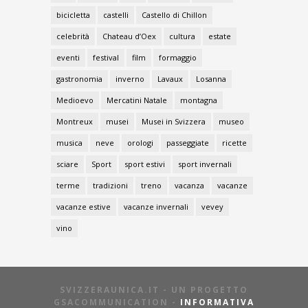
bicicletta
castelli
Castello di Chillon
celebrità
Chateau d’Oex
cultura
estate
eventi
festival
film
formaggio
gastronomia
inverno
Lavaux
Losanna
Medioevo
Mercatini Natale
montagna
Montreux
musei
Musei in Svizzera
museo
musica
neve
orologi
passeggiate
ricette
sciare
Sport
sport estivi
sport invernali
terme
tradizioni
treno
vacanza
vacanze
vacanze estive
vacanze invernali
vevey
vino
SVIZZERAUNICA.IT - UN PROGETTO
GSACOMMUNICATION -
INFORMATIVA