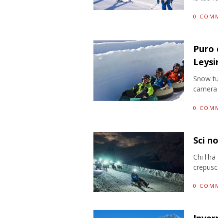
0 COM
Puro 
Leysi
Snow tub
camera d
0 COM
Sci n
Chi l'ha
crepusco
0 COM