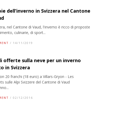
oie dell’inverno in Svizzera nel Cantone
ud
era, nel Cantone di Vaud, l'inverno è ricco di proposte
timento, culinarie, di sport...
MENT
/ 14/11/2019
i offerte sulla neve per un inverno
o in Svizzera
on 20 franchi (18 euro) a Villars-Gryon - Les
ts sulle Alpi Svizzere del Cantone di Vaud
nno...
MENT
/ 02/12/2016