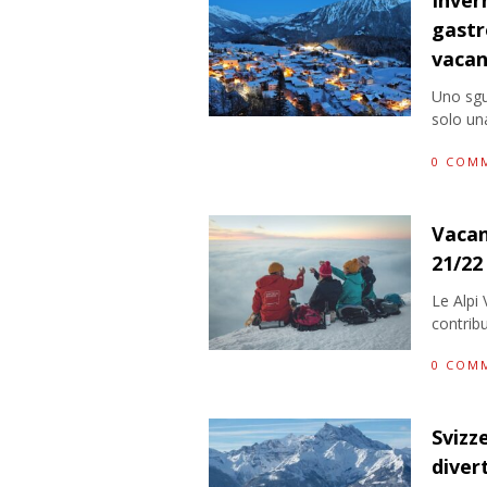
Inver
gastr
vacanz
Uno sgua
solo un
0 COM
Vacanz
21/22 
Le Alpi
contrib
0 COM
Svizz
diver