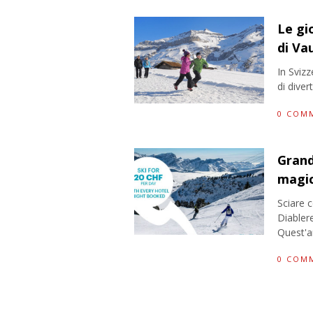
Le gi
di Va
In Svizz
di diver
0 COM
Grand
magic
Sciare c
Diablere
Quest'a
0 COM