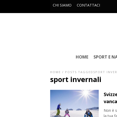
CHI SIAMO
CONTATTACI
HOME
SPORT E N
HOME
/
POSTS TAGGEDSPORT INVER
sport invernali
Svizze
vanca
Non è s
la tua f