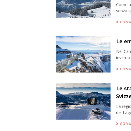
Come tr
senza s
0 COM
Le em
Nel Cant
inverno 
0 COM
Le sta
Svizz
La regi
del Lago
0 COM