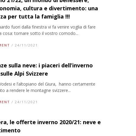
no 21/22, un mondo di benessere,
onomia, cultura e divertimento: una
a per tutta la famiglia !!!
rdo fuori dalla finestra vi fa venire voglia di fare
a cosa: tornare sotto il vostro comodo...
MENT
/ 24/11/2021
e sulla neve: i piaceri dell’inverno
sulle Alpi Svizzere
 Vodesi e l’altopiano del Giura, hanno certamente
uto a rendere le montagne svizzere...
MENT
/ 24/11/2021
era, le offerte inverno 2020/21: neve e
timento