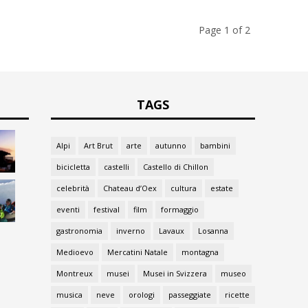
Page 1 of 2
TAGS
Alpi
Art Brut
arte
autunno
bambini
bicicletta
castelli
Castello di Chillon
celebrità
Chateau d’Oex
cultura
estate
eventi
festival
film
formaggio
gastronomia
inverno
Lavaux
Losanna
Medioevo
Mercatini Natale
montagna
Montreux
musei
Musei in Svizzera
museo
musica
neve
orologi
passeggiate
ricette