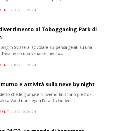
MENT
/ 12/11/2024
divertimento al Tobogganing Park di
n
ing in Svizzera: scivolare sui pendii gelati su una
’aria, ecco una variante inedita...
MENT
/ 01/11/2024
otturno e attività sulla neve by night
 detto che le giornate d'inverno finiscono presto? Il
lo a Vaud non segna l'ora di chiudersi...
MENT
/ 21/10/2024