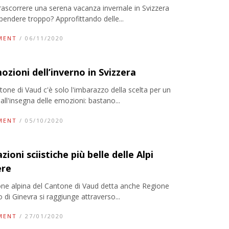
ascorrere una serena vacanza invernale in Svizzera
pendere troppo? Approfittando delle...
MENT
/ 06/11/2020
ozioni dell’inverno in Svizzera
one di Vaud c'è solo l'imbarazzo della scelta per un
all'insegna delle emozioni: bastano...
MENT
/ 05/10/2020
zioni sciistiche più belle delle Alpi
ere
one alpina del Cantone di Vaud detta anche Regione
 di Ginevra si raggiunge attraverso...
MENT
/ 27/01/2020