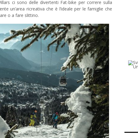
llars ci sono delle divertenti Fat-bike per correre sulla
te un’area ricreativa che è l’ideale per le famiglie che
re o a fare slittino.
Fondu