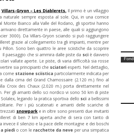
è
Villars-Gryon – Les Diablerets.
Il primo è un villaggio
a naturale sempre esposta al sole. Qui, in una cornice
l Monte Bianco alla Valle del Rodano, gli sportivi hanno
arrivano direttamente in paese, alle quali si aggiungono
lacier 3000). Da Villars-Gryon sciando si può raggiungere
Allogg
illeret grazie al collegamento tra gli impianti, mentre per
 Pillon. Sono ben quattro le aree sciistiche da scoprire
. Il paesaggio che si ammira dalle piste da
sci
è davvero
ari vallate aperte. Le piste, di varia difficoltà sia rosse
ertire sia principianti che
sciatori
esperti. Nel dettaglio,
zza come
stazione sciistica
particolarmente indicata per
de dalla cima del Grand Chamossaire (2.120 m.) fino al
lla Croix des Chaux (2.020 m.) porta direttamente nel
. Per gli amanti dello sci nordico vi sono 50 km di piste
lalex, legando la pratica sportiva dello
sci
a bellissimi
olitarie. Per i più scatenati e amanti delle scariche di
ttrezzati
snowpark
e in oltre sono presenti due invitanti
eilleret di ben 7 km aperta anche di sera con tanto di
ma invece il silenzio e la pace delle montagne e dei boschi
e
a piedi
o con le
racchette da neve
per una simpatica