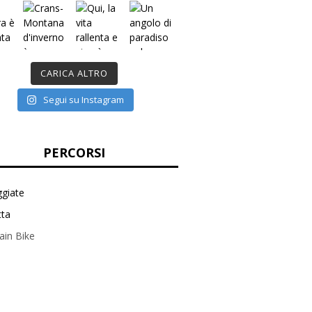
svizzeraunica
Diario di viaggi nel Paese dei 26
Cantoni. Idee e consigli pratici per
viaggiare, studiare e lavorare in
Svizzera