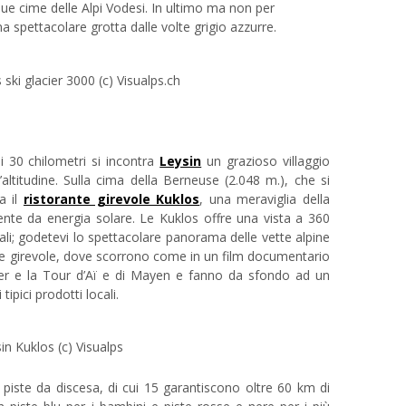
due cime delle Alpi Vodesi. In ultimo ma non per
a spettacolare grotta dalle volte grigio azzurre.
 ski glacier 3000 (c) Visualps.ch
 30 chilometri si incontra
Leysin
un grazioso villaggio
’altitudine. Sulla cima della Berneuse (2.048 m.), che si
a il
ristorante girevole Kuklos
, una meraviglia della
te da energia solare. Le Kuklos offre una vista a 360
ali; godetevi lo spettacolare panorama delle vette alpine
Passeg
ante girevole, dove scorrono come in un film documentario
iger e la Tour d’Aï e di Mayen e fanno da sfondo ad un
Bicicle
pici prodotti locali.
Mounta
Pattini
in Kuklos (c) Visualps
Canoa
i piste da discesa, di cui 15 garantiscono oltre 60 km di