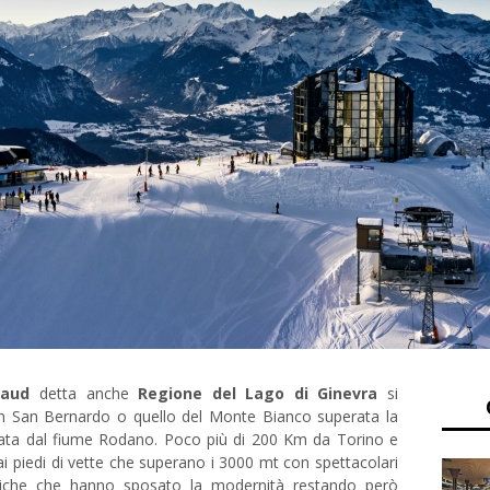
Vaud
detta anche
Regione del Lago di Ginevra
si
ran San Bernardo o quello del Monte Bianco superata la
olcata dal fiume Rodano. Poco più di 200 Km da Torino e
 piedi di vette che superano i 3000 mt con spettacolari
ristiche che hanno sposato la modernità restando però