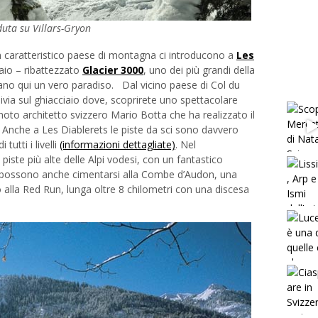
uta su Villars-Gryon
n caratteristico paese di montagna ci introducono a
Les
aio – ribattezzato
Glacier 3000
, uno dei più grandi della
ano qui un vero paradiso. Dal vicino paese di Col du
univia sul ghiacciaio dove, scoprirete uno spettacolare
oto architetto svizzero Mario Botta che ha realizzato il
o. Anche a Les Diablerets le piste da sci sono davvero
tutti i livelli
(informazioni dettagliate)
. Nel
 piste più alte delle Alpi vodesi, con un fantastico
rti possono anche cimentarsi alla Combe d’Audon, una
 o alla Red Run, lunga oltre 8 chilometri con una discesa