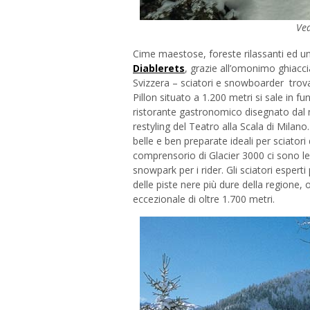
Ved
Cime maestose, foreste rilassanti ed u
Diablerets
, grazie all’omonimo ghiacci
Svizzera – sciatori e snowboarder trov
Pillon situato a 1.200 metri si sale in f
ristorante gastronomico disegnato dal n
restyling del Teatro alla Scala di Milan
belle e ben preparate ideali per sciatori di 
comprensorio di
Glacier 3000 ci sono le
snowpark per i rider. Gli sciatori espe
delle piste nere più dure della regione,
eccezionale di oltre 1.700 metri.