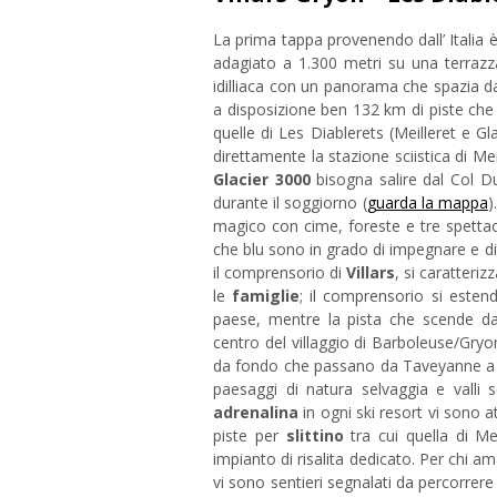
La prima tappa provenendo dall’ Italia 
adagiato a 1.300 metri su una terrazz
idilliaca con un panorama che spazia da
a disposizione ben 132 km di piste che 
quelle di Les Diablerets (Meilleret e G
direttamente la stazione sciistica di Me
Glacier 3000
bisogna salire dal Col Du
durante il soggiorno (
guarda la mappa
)
magico con cime, foreste e tre spettacol
che blu sono in grado di impegnare e div
il comprensorio di
Villars
, si caratteri
le
famiglie
; il comprensorio si esten
paese, mentre la pista che scende da
centro del villaggio di Barboleuse/Gryon
da fondo che passano da Taveyanne a So
paesaggi di natura selvaggia e valli s
adrenalina
in ogni ski resort vi sono a
piste per
slittino
tra cui quella di M
impianto di risalita dedicato. Per chi a
vi sono sentieri segnalati da percorrer