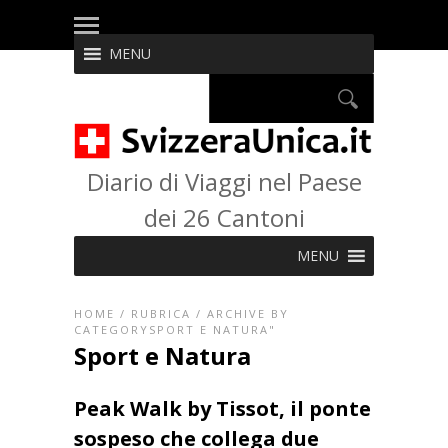
MENU
Diario di Viaggi nel Paese
dei 26 Cantoni
MENU
HOME
/
RUBRICA
/
ARCHIVE BY
CATEGORYSPORT E NATURA"
Sport e Natura
Peak Walk by Tissot, il ponte
sospeso che collega due