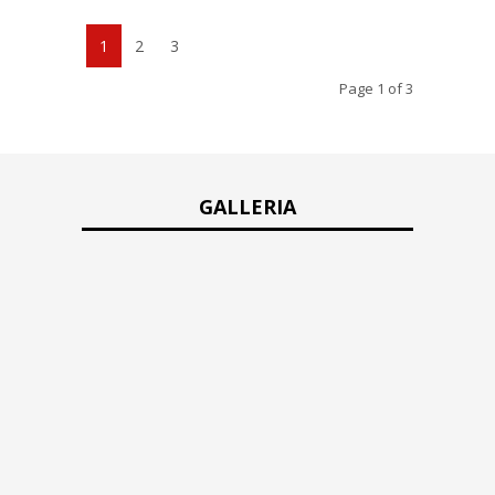
1
2
3
Page 1 of 3
GALLERIA