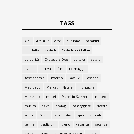
TAGS
Alpi
Art Brut
arte
autunno
bambini
bicicletta
castelli
Castello di Chillon
celebrità
Chateau d’Oex
cultura
estate
eventi
festival
film
formaggio
gastronomia
inverno
Lavaux
Losanna
Medioevo
Mercatini Natale
montagna
Montreux
musei
Musei in Svizzera
museo
musica
neve
orologi
passeggiate
ricette
sciare
Sport
sport estivi
sport invernali
terme
tradizioni
treno
vacanza
vacanze
vacanze estive
vacanze invernali
vevey