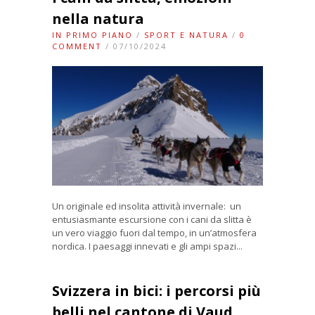
nella natura
IN PRIMO PIANO
/
SPORT E NATURA
/
0
COMMENT
/ 07/10/2024
Un originale ed insolita attività invernale: un
entusiasmante escursione con i cani da slitta è
un vero viaggio fuori dal tempo, in un’atmosfera
nordica. I paesaggi innevati e gli ampi spazi...
Svizzera in bici: i percorsi più
belli nel cantone di Vaud