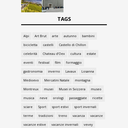
TAGS
Alpi
Art Brut
arte
autunno
bambini
bicicletta
castelli
Castello di Chillon
celebrità
Chateau d’Oex
cultura
estate
eventi
festival
film
formaggio
gastronomia
inverno
Lavaux
Losanna
Medioevo
Mercatini Natale
montagna
Montreux
musei
Musei in Svizzera
museo
musica
neve
orologi
passeggiate
ricette
sciare
Sport
sport estivi
sport invernali
terme
tradizioni
treno
vacanza
vacanze
vacanze estive
vacanze invernali
vevey