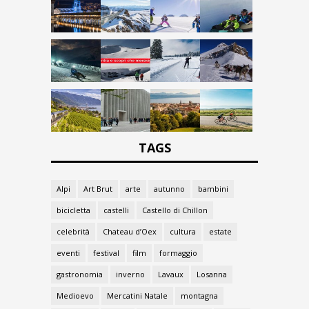
TAGS
Alpi
Art Brut
arte
autunno
bambini
bicicletta
castelli
Castello di Chillon
celebrità
Chateau d’Oex
cultura
estate
eventi
festival
film
formaggio
gastronomia
inverno
Lavaux
Losanna
Medioevo
Mercatini Natale
montagna