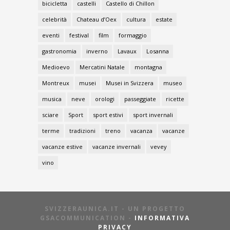
bicicletta
castelli
Castello di Chillon
celebrità
Chateau d’Oex
cultura
estate
eventi
festival
film
formaggio
gastronomia
inverno
Lavaux
Losanna
Medioevo
Mercatini Natale
montagna
Montreux
musei
Musei in Svizzera
museo
musica
neve
orologi
passeggiate
ricette
sciare
Sport
sport estivi
sport invernali
terme
tradizioni
treno
vacanza
vacanze
vacanze estive
vacanze invernali
vevey
vino
SVIZZERAUNICA.IT - UN PROGETTO
GSACOMMUNICATION -
INFORMATIVA
PRIVACY