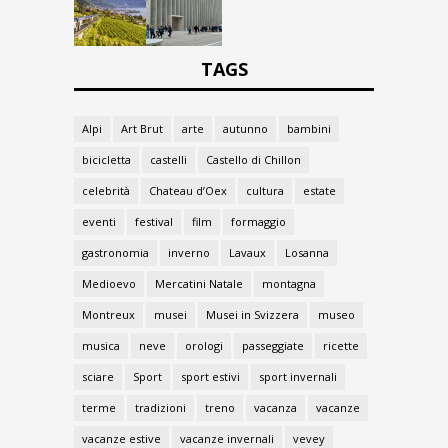
TAGS
Alpi
Art Brut
arte
autunno
bambini
bicicletta
castelli
Castello di Chillon
celebrità
Chateau d’Oex
cultura
estate
eventi
festival
film
formaggio
gastronomia
inverno
Lavaux
Losanna
Medioevo
Mercatini Natale
montagna
Montreux
musei
Musei in Svizzera
museo
musica
neve
orologi
passeggiate
ricette
sciare
Sport
sport estivi
sport invernali
terme
tradizioni
treno
vacanza
vacanze
vacanze estive
vacanze invernali
vevey