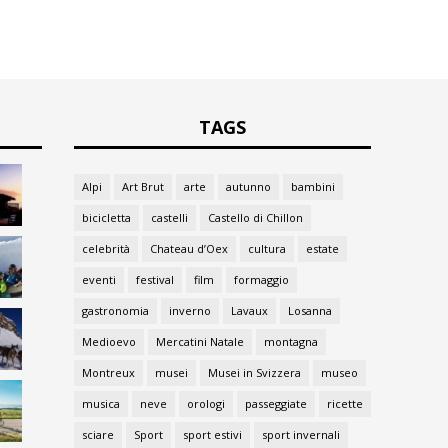
TAGS
Alpi
Art Brut
arte
autunno
bambini
bicicletta
castelli
Castello di Chillon
celebrità
Chateau d’Oex
cultura
estate
eventi
festival
film
formaggio
gastronomia
inverno
Lavaux
Losanna
Medioevo
Mercatini Natale
montagna
Montreux
musei
Musei in Svizzera
museo
musica
neve
orologi
passeggiate
ricette
sciare
Sport
sport estivi
sport invernali