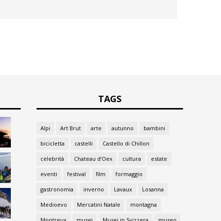
TAGS
Alpi
Art Brut
arte
autunno
bambini
bicicletta
castelli
Castello di Chillon
celebrità
Chateau d’Oex
cultura
estate
eventi
festival
film
formaggio
gastronomia
inverno
Lavaux
Losanna
Medioevo
Mercatini Natale
montagna
Montreux
musei
Musei in Svizzera
museo