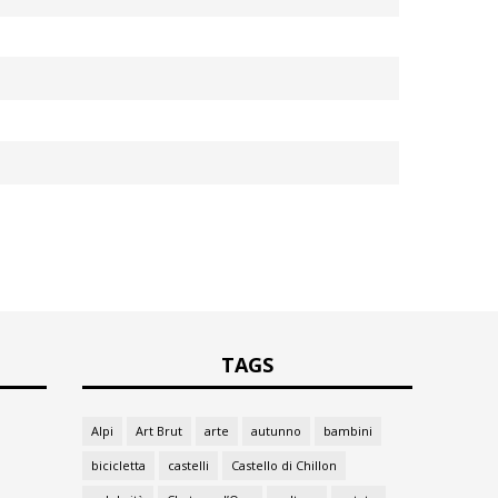
TAGS
Alpi
Art Brut
arte
autunno
bambini
bicicletta
castelli
Castello di Chillon