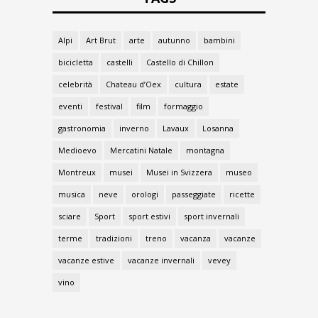
Alpi
Art Brut
arte
autunno
bambini
bicicletta
castelli
Castello di Chillon
celebrità
Chateau d’Oex
cultura
estate
eventi
festival
film
formaggio
gastronomia
inverno
Lavaux
Losanna
Medioevo
Mercatini Natale
montagna
Montreux
musei
Musei in Svizzera
museo
musica
neve
orologi
passeggiate
ricette
sciare
Sport
sport estivi
sport invernali
terme
tradizioni
treno
vacanza
vacanze
vacanze estive
vacanze invernali
vevey
vino