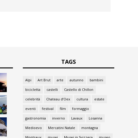
TAGS
Alpi
Art Brut
arte
autunno
bambini
bicicletta
castelli
Castello di Chillon
celebrità
Chateau d’Oex
cultura
estate
eventi
festival
film
formaggio
gastronomia
inverno
Lavaux
Losanna
Medioevo
Mercatini Natale
montagna
Montreux
musei
Musei in Svizzera
museo