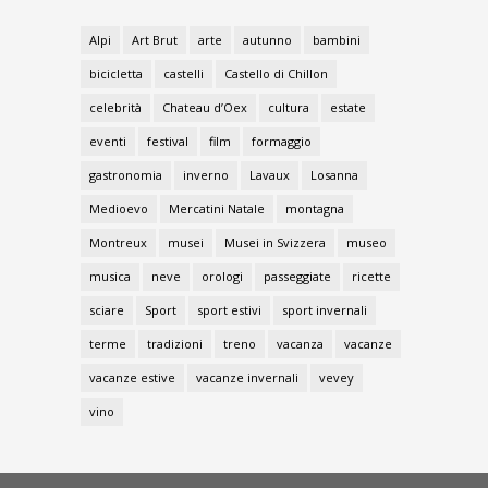
Alpi
Art Brut
arte
autunno
bambini
bicicletta
castelli
Castello di Chillon
celebrità
Chateau d’Oex
cultura
estate
eventi
festival
film
formaggio
gastronomia
inverno
Lavaux
Losanna
Medioevo
Mercatini Natale
montagna
Montreux
musei
Musei in Svizzera
museo
musica
neve
orologi
passeggiate
ricette
sciare
Sport
sport estivi
sport invernali
terme
tradizioni
treno
vacanza
vacanze
vacanze estive
vacanze invernali
vevey
vino