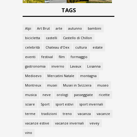
TAGS
Alpi
Art Brut
arte
autunno
bambini
bicicletta
castelli
Castello di Chillon
celebrità
Chateau d’Oex
cultura
estate
eventi
festival
film
formaggio
gastronomia
inverno
Lavaux
Losanna
Medioevo
Mercatini Natale
montagna
Montreux
musei
Musei in Svizzera
museo
musica
neve
orologi
passeggiate
ricette
sciare
Sport
sport estivi
sport invernali
terme
tradizioni
treno
vacanza
vacanze
vacanze estive
vacanze invernali
vevey
vino