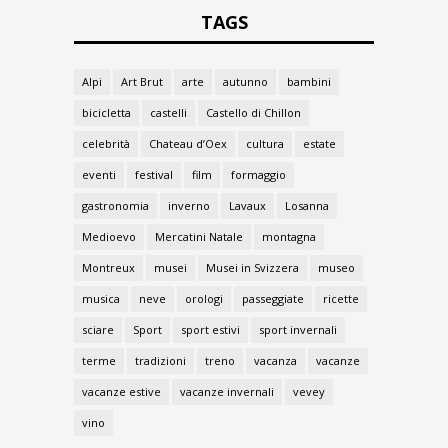
TAGS
Alpi
Art Brut
arte
autunno
bambini
bicicletta
castelli
Castello di Chillon
celebrità
Chateau d’Oex
cultura
estate
eventi
festival
film
formaggio
gastronomia
inverno
Lavaux
Losanna
Medioevo
Mercatini Natale
montagna
Montreux
musei
Musei in Svizzera
museo
musica
neve
orologi
passeggiate
ricette
sciare
Sport
sport estivi
sport invernali
terme
tradizioni
treno
vacanza
vacanze
vacanze estive
vacanze invernali
vevey
vino