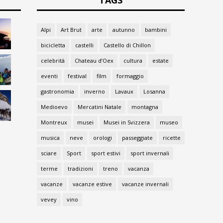
TAGS
Alpi
Art Brut
arte
autunno
bambini
bicicletta
castelli
Castello di Chillon
celebrità
Chateau d’Oex
cultura
estate
eventi
festival
film
formaggio
gastronomia
inverno
Lavaux
Losanna
Medioevo
Mercatini Natale
montagna
Montreux
musei
Musei in Svizzera
museo
musica
neve
orologi
passeggiate
ricette
sciare
Sport
sport estivi
sport invernali
terme
tradizioni
treno
vacanza
vacanze
vacanze estive
vacanze invernali
vevey
vino