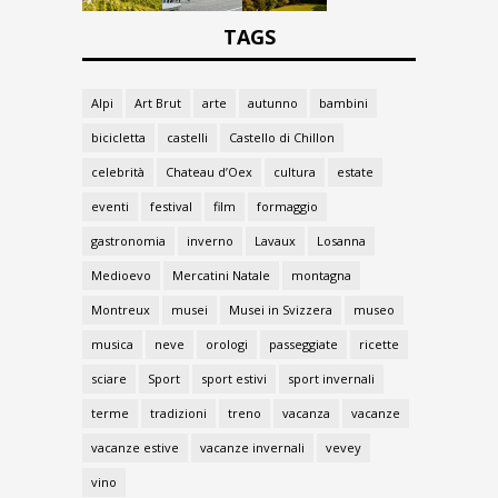
TAGS
Alpi
Art Brut
arte
autunno
bambini
bicicletta
castelli
Castello di Chillon
celebrità
Chateau d’Oex
cultura
estate
eventi
festival
film
formaggio
gastronomia
inverno
Lavaux
Losanna
Medioevo
Mercatini Natale
montagna
Montreux
musei
Musei in Svizzera
museo
musica
neve
orologi
passeggiate
ricette
sciare
Sport
sport estivi
sport invernali
terme
tradizioni
treno
vacanza
vacanze
vacanze estive
vacanze invernali
vevey
vino