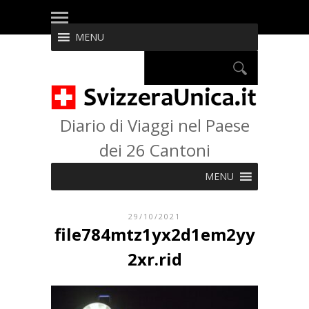
MENU
Diario di Viaggi nel Paese
dei 26 Cantoni
MENU
29/10/2021
file784mtz1yx2d1em2yy
2xr.rid