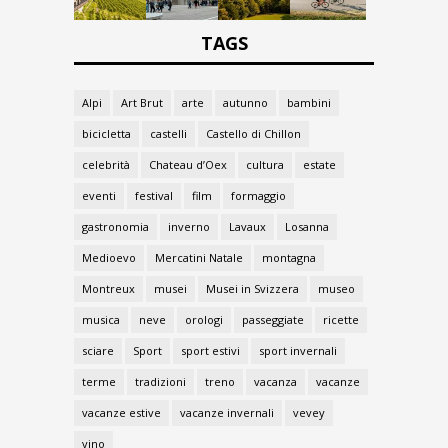
TAGS
Alpi
Art Brut
arte
autunno
bambini
bicicletta
castelli
Castello di Chillon
celebrità
Chateau d’Oex
cultura
estate
eventi
festival
film
formaggio
gastronomia
inverno
Lavaux
Losanna
Medioevo
Mercatini Natale
montagna
Montreux
musei
Musei in Svizzera
museo
musica
neve
orologi
passeggiate
ricette
sciare
Sport
sport estivi
sport invernali
terme
tradizioni
treno
vacanza
vacanze
vacanze estive
vacanze invernali
vevey
vino