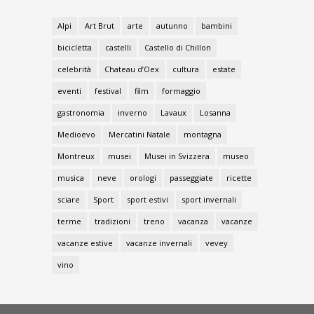
Alpi
Art Brut
arte
autunno
bambini
bicicletta
castelli
Castello di Chillon
celebrità
Chateau d’Oex
cultura
estate
eventi
festival
film
formaggio
gastronomia
inverno
Lavaux
Losanna
Medioevo
Mercatini Natale
montagna
Montreux
musei
Musei in Svizzera
museo
musica
neve
orologi
passeggiate
ricette
sciare
Sport
sport estivi
sport invernali
terme
tradizioni
treno
vacanza
vacanze
vacanze estive
vacanze invernali
vevey
vino