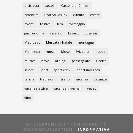
bicicletta
castelli
Castello di Chillon
celebrità
Chateau d’Oex
cultura
estate
eventi
festival
film
formaggio
gastronomia
inverno
Lavaux
Losanna
Medioevo
Mercatini Natale
montagna
Montreux
musei
Musei in Svizzera
museo
musica
neve
orologi
passeggiate
ricette
sciare
Sport
sport estivi
sport invernali
terme
tradizioni
treno
vacanza
vacanze
vacanze estive
vacanze invernali
vevey
vino
SVIZZERAUNICA.IT - UN PROGETTO
GSACOMMUNICATION -
INFORMATIVA