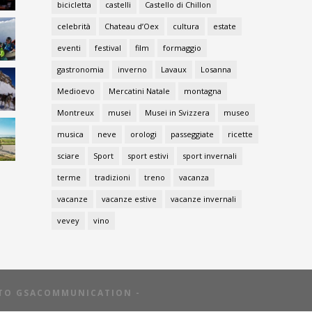
bicicletta
castelli
Castello di Chillon
celebrità
Chateau d’Oex
cultura
estate
eventi
festival
film
formaggio
gastronomia
inverno
Lavaux
Losanna
Medioevo
Mercatini Natale
montagna
Montreux
musei
Musei in Svizzera
museo
musica
neve
orologi
passeggiate
ricette
sciare
Sport
sport estivi
sport invernali
terme
tradizioni
treno
vacanza
vacanze
vacanze estive
vacanze invernali
vevey
vino
TTO GSACOMMUNICATION -