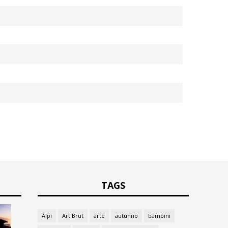
TAGS
Alpi
Art Brut
arte
autunno
bambini