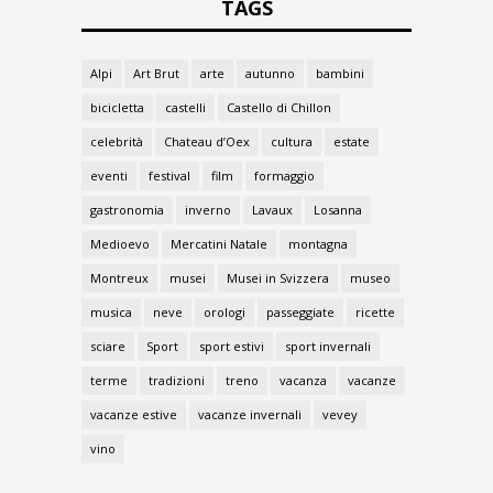
TAGS
Alpi
Art Brut
arte
autunno
bambini
bicicletta
castelli
Castello di Chillon
celebrità
Chateau d’Oex
cultura
estate
eventi
festival
film
formaggio
gastronomia
inverno
Lavaux
Losanna
Medioevo
Mercatini Natale
montagna
Montreux
musei
Musei in Svizzera
museo
musica
neve
orologi
passeggiate
ricette
sciare
Sport
sport estivi
sport invernali
terme
tradizioni
treno
vacanza
vacanze
vacanze estive
vacanze invernali
vevey
vino