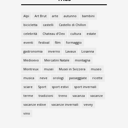
Alpi
Art Brut
arte
autunno
bambini
bicicletta
castelli
Castello di Chillon
celebrità
Chateau d’Oex
cultura
estate
eventi
festival
film
formaggio
gastronomia
inverno
Lavaux
Losanna
Medioevo
Mercatini Natale
montagna
Montreux
musei
Musei in Svizzera
museo
musica
neve
orologi
passeggiate
ricette
sciare
Sport
sport estivi
sport invernali
terme
tradizioni
treno
vacanza
vacanze
vacanze estive
vacanze invernali
vevey
vino