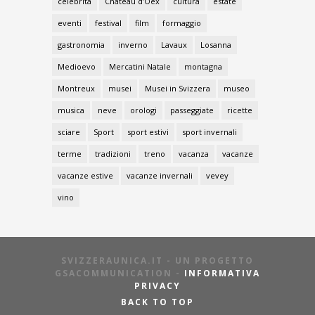
celebrità
Chateau d’Oex
cultura
estate
eventi
festival
film
formaggio
gastronomia
inverno
Lavaux
Losanna
Medioevo
Mercatini Natale
montagna
Montreux
musei
Musei in Svizzera
museo
musica
neve
orologi
passeggiate
ricette
sciare
Sport
sport estivi
sport invernali
terme
tradizioni
treno
vacanza
vacanze
vacanze estive
vacanze invernali
vevey
vino
SVIZZERAUNICA.IT - UN PROGETTO
GSACOMMUNICATION -
INFORMATIVA
PRIVACY
BACK TO TOP