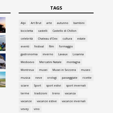
TAGS
Alpi
Art Brut
arte
autunno
bambini
bicicletta
castelli
Castello di Chillon
celebrità
Chateau d’Oex
cultura
estate
eventi
festival
film
formaggio
gastronomia
inverno
Lavaux
Losanna
Medioevo
Mercatini Natale
montagna
Montreux
musei
Musei in Svizzera
museo
musica
neve
orologi
passeggiate
ricette
sciare
Sport
sport estivi
sport invernali
terme
tradizioni
treno
vacanza
vacanze
vacanze estive
vacanze invernali
vevey
vino