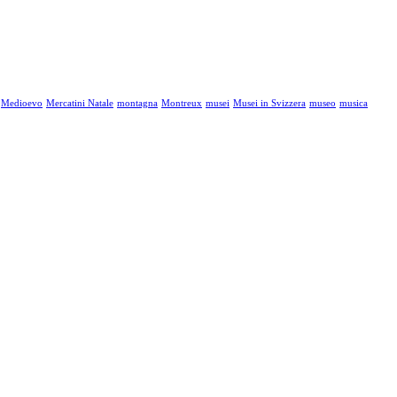
Medioevo
Mercatini Natale
montagna
Montreux
musei
Musei in Svizzera
museo
musica