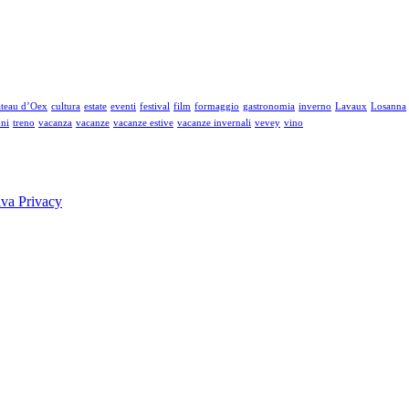
teau d’Oex
cultura
estate
eventi
festival
film
formaggio
gastronomia
inverno
Lavaux
Losanna
oni
treno
vacanza
vacanze
vacanze estive
vacanze invernali
vevey
vino
iva Privacy