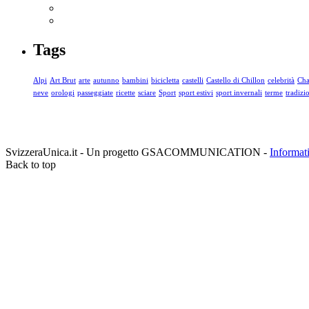
Tags
Alpi
Art Brut
arte
autunno
bambini
bicicletta
castelli
Castello di Chillon
celebrità
Cha
neve
orologi
passeggiate
ricette
sciare
Sport
sport estivi
sport invernali
terme
tradizi
SvizzeraUnica.it - Un progetto GSACOMMUNICATION -
Informat
Back to top