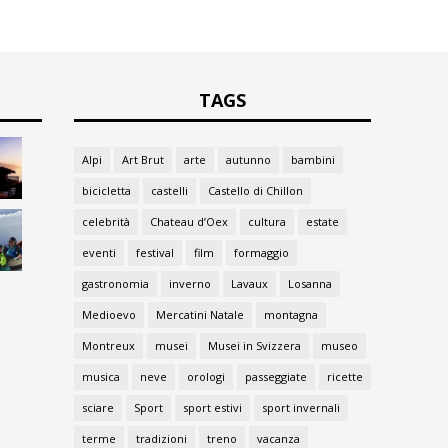
TAGS
Alpi
Art Brut
arte
autunno
bambini
bicicletta
castelli
Castello di Chillon
celebrità
Chateau d’Oex
cultura
estate
eventi
festival
film
formaggio
gastronomia
inverno
Lavaux
Losanna
Medioevo
Mercatini Natale
montagna
Montreux
musei
Musei in Svizzera
museo
musica
neve
orologi
passeggiate
ricette
sciare
Sport
sport estivi
sport invernali
terme
tradizioni
treno
vacanza