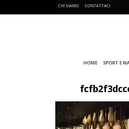
CHI SIAMO
CONTATTACI
HOME
SPORT E N
fcfb2f3dc