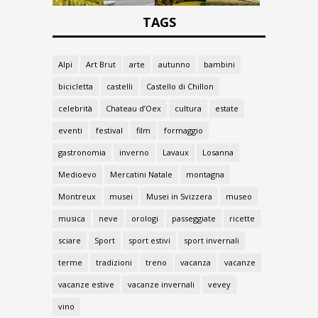
TAGS
Alpi
Art Brut
arte
autunno
bambini
bicicletta
castelli
Castello di Chillon
celebrità
Chateau d’Oex
cultura
estate
eventi
festival
film
formaggio
gastronomia
inverno
Lavaux
Losanna
Medioevo
Mercatini Natale
montagna
Montreux
musei
Musei in Svizzera
museo
musica
neve
orologi
passeggiate
ricette
sciare
Sport
sport estivi
sport invernali
terme
tradizioni
treno
vacanza
vacanze
vacanze estive
vacanze invernali
vevey
vino