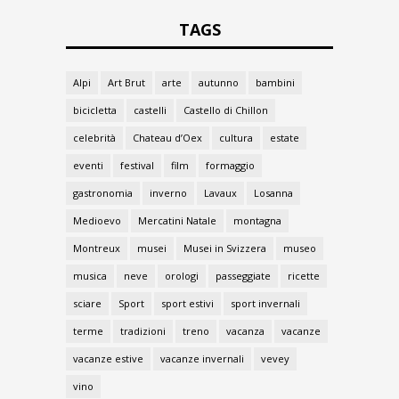
TAGS
Alpi
Art Brut
arte
autunno
bambini
bicicletta
castelli
Castello di Chillon
celebrità
Chateau d’Oex
cultura
estate
eventi
festival
film
formaggio
gastronomia
inverno
Lavaux
Losanna
Medioevo
Mercatini Natale
montagna
Montreux
musei
Musei in Svizzera
museo
musica
neve
orologi
passeggiate
ricette
sciare
Sport
sport estivi
sport invernali
terme
tradizioni
treno
vacanza
vacanze
vacanze estive
vacanze invernali
vevey
vino