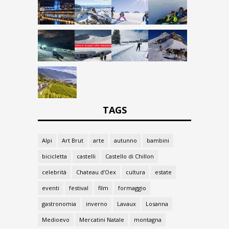
TAGS
Alpi
Art Brut
arte
autunno
bambini
bicicletta
castelli
Castello di Chillon
celebrità
Chateau d’Oex
cultura
estate
eventi
festival
film
formaggio
gastronomia
inverno
Lavaux
Losanna
Medioevo
Mercatini Natale
montagna