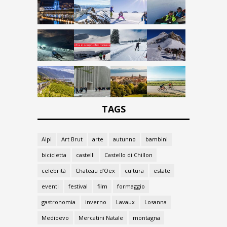
TAGS
Alpi
Art Brut
arte
autunno
bambini
bicicletta
castelli
Castello di Chillon
celebrità
Chateau d’Oex
cultura
estate
eventi
festival
film
formaggio
gastronomia
inverno
Lavaux
Losanna
Medioevo
Mercatini Natale
montagna