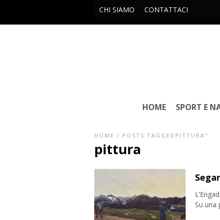
CHI SIAMO
CONTATTACI
HOME
SPORT E N
HOME
/
POSTS TAGGEDPITTURA"
pittura
Segan
L’Engadi
Su una p