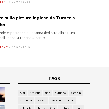
MENT
/ 22/04/2025
a sulla pittura inglese da Turner a
ler
nde esposizione a Losanna dedicata alla pittura
dell'Epoca Vittoriana A partire...
MENT
/ 15/03/2019
TAGS
Alpi
Art Brut
arte
autunno
bambini
bicicletta
castelli
Castello di Chillon
celebrità
Chateau d’Oex
cultura
estate