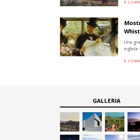
0 COM
Mostr
Whist
Una gra
inglese 
0 COM
GALLERIA