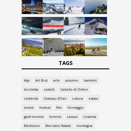
TAGS
Alpi
Art Brut
arte
autunno
bambini
bicicletta
castelli
Castello di Chillon
celebrità
Chateau d’Oex
cultura
estate
eventi
festival
film
formaggio
gastronomia
inverno
Lavaux
Losanna
Medioevo
Mercatini Natale
montagna