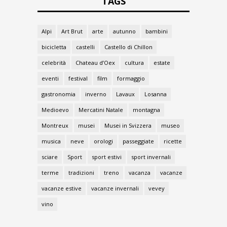
TAGS
Alpi
Art Brut
arte
autunno
bambini
bicicletta
castelli
Castello di Chillon
celebrità
Chateau d’Oex
cultura
estate
eventi
festival
film
formaggio
gastronomia
inverno
Lavaux
Losanna
Medioevo
Mercatini Natale
montagna
Montreux
musei
Musei in Svizzera
museo
musica
neve
orologi
passeggiate
ricette
sciare
Sport
sport estivi
sport invernali
terme
tradizioni
treno
vacanza
vacanze
vacanze estive
vacanze invernali
vevey
vino