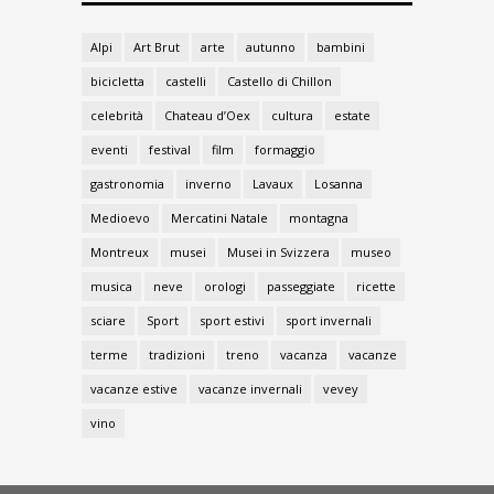
Alpi
Art Brut
arte
autunno
bambini
bicicletta
castelli
Castello di Chillon
celebrità
Chateau d’Oex
cultura
estate
eventi
festival
film
formaggio
gastronomia
inverno
Lavaux
Losanna
Medioevo
Mercatini Natale
montagna
Montreux
musei
Musei in Svizzera
museo
musica
neve
orologi
passeggiate
ricette
sciare
Sport
sport estivi
sport invernali
terme
tradizioni
treno
vacanza
vacanze
vacanze estive
vacanze invernali
vevey
vino