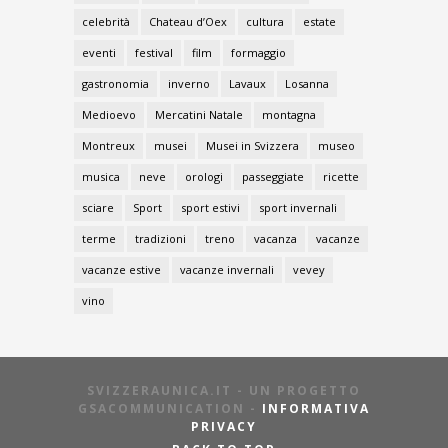
celebrità
Chateau d’Oex
cultura
estate
eventi
festival
film
formaggio
gastronomia
inverno
Lavaux
Losanna
Medioevo
Mercatini Natale
montagna
Montreux
musei
Musei in Svizzera
museo
musica
neve
orologi
passeggiate
ricette
sciare
Sport
sport estivi
sport invernali
terme
tradizioni
treno
vacanza
vacanze
vacanze estive
vacanze invernali
vevey
vino
SVIZZERAUNICA.IT - UN PROGETTO
GSACOMMUNICATION -
INFORMATIVA
PRIVACY