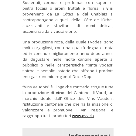
Sostenuti, corposi e profumati con sapori di
pietra focaia o aromi fruttati e floreali i
vini
provenienti da La Côtes e dal Chablais si
contrappongono a quelli della Côte de l’Orbe,
stuzzicanti e sfavillanti di aromi delicati,
accomunati da vivacità e brio.
Una produzione ricca, della quale i vodesi sono
molto orgogliosi, con una qualità degna di nota
ed in continuo miglioramento anno dopo anno,
da degustare nelle molte cantine aperte al
pubblico o nelle caratteristiche “pinte vodesi”
tipiche e semplici osterie che offrono i prodotti
eno-gastronomici regionali Doc e Dop.
“Vins Vaudois” è il logo che contraddistingue tutta
la produzione di
vino
del Cantone di Vaud, un
marchio ideato dall’ Office des Vins Vaudois,
l’istituzione cantonale che che ha la missione di
valorizzare e promuove i vini regionali e
raggruppa tutti i produttori
www.ovv.ch