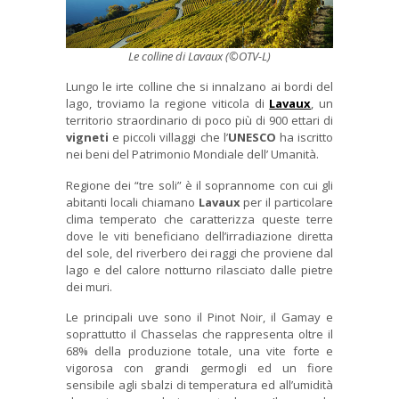
Le colline di Lavaux (©OTV-L)
Lungo le irte colline che si innalzano ai bordi del
lago, troviamo la regione viticola di
Lavaux
, un
territorio straordinario di poco più di 900 ettari di
vigneti
e piccoli villaggi che l’
UNESCO
ha iscritto
nei beni del Patrimonio Mondiale dell’ Umanità.
Regione dei “tre soli” è il soprannome con cui gli
abitanti locali chiamano
Lavaux
per il particolare
clima temperato che caratterizza queste terre
dove le viti beneficiano dell’irradiazione diretta
del sole, del riverbero dei raggi che proviene dal
lago e del calore notturno rilasciato dalle pietre
dei muri.
Le principali uve sono il Pinot Noir, il Gamay e
soprattutto il Chasselas che rappresenta oltre il
68% della produzione totale, una vite forte e
vigorosa con grandi germogli ed un fiore
sensibile agli sbalzi di temperatura ed all’umidità