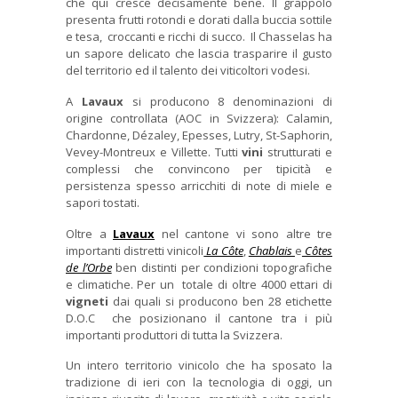
che qui cresce decisamente bene. Il grappolo
presenta frutti rotondi e dorati dalla buccia sottile
e tesa, croccanti e ricchi di succo. Il Chasselas ha
un sapore delicato che lascia trasparire il gusto
del territorio ed il talento dei viticoltori vodesi.
A
Lavaux
si producono 8 denominazioni di
origine controllata (AOC in Svizzera): Calamin,
Chardonne, Dézaley, Epesses, Lutry, St-Saphorin,
Vevey-Montreux e Villette. Tutti
vini
strutturati e
complessi che convincono per tipicità e
persistenza spesso arricchiti di note di miele e
sapori tostati.
Oltre a
Lavaux
nel cantone vi sono altre tre
importanti distretti vinicoli
La Côte
,
Chablais
e
Côtes
de l’Orbe
ben distinti per condizioni topografiche
e climatiche. Per un totale di oltre 4000 ettari di
vigneti
dai quali si producono ben 28 etichette
D.O.C che posizionano il cantone tra i più
importanti produttori di tutta la Svizzera.
Un intero territorio vinicolo che ha sposato la
tradizione di ieri con la tecnologia di oggi, un