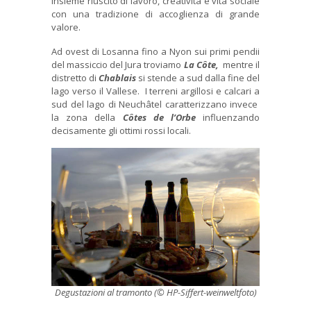
insieme riuscito di lavoro, creatività e vita sociale
con una tradizione di accoglienza di grande
valore.
Ad ovest di Losanna fino a Nyon sui primi pendii
del massiccio del Jura troviamo
La Côte,
mentre il
distretto di
Chablais
si stende a sud dalla fine del
lago verso il Vallese. I terreni argillosi e calcari a
sud del lago di Neuchâtel caratterizzano invece
la zona della
Côtes de l’Orbe
influenzando
decisamente gli ottimi rossi locali.
Degustazioni al tramonto (© HP-Siffert-weinweltfoto)