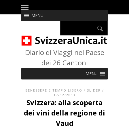
MENU
Diario di Viaggi nel Paese
dei 26 Cantoni
MENU
BENESSERE E TEMPO LIBERO
/
SLIDER
/
17/12/2013
Svizzera: alla scoperta
dei vini della regione di
Vaud