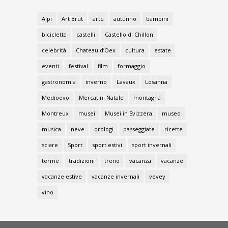
Alpi
Art Brut
arte
autunno
bambini
bicicletta
castelli
Castello di Chillon
celebrità
Chateau d’Oex
cultura
estate
eventi
festival
film
formaggio
gastronomia
inverno
Lavaux
Losanna
Medioevo
Mercatini Natale
montagna
Montreux
musei
Musei in Svizzera
museo
musica
neve
orologi
passeggiate
ricette
sciare
Sport
sport estivi
sport invernali
terme
tradizioni
treno
vacanza
vacanze
vacanze estive
vacanze invernali
vevey
vino