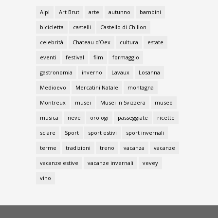
Alpi
Art Brut
arte
autunno
bambini
bicicletta
castelli
Castello di Chillon
celebrità
Chateau d’Oex
cultura
estate
eventi
festival
film
formaggio
gastronomia
inverno
Lavaux
Losanna
Medioevo
Mercatini Natale
montagna
Montreux
musei
Musei in Svizzera
museo
musica
neve
orologi
passeggiate
ricette
sciare
Sport
sport estivi
sport invernali
terme
tradizioni
treno
vacanza
vacanze
vacanze estive
vacanze invernali
vevey
vino