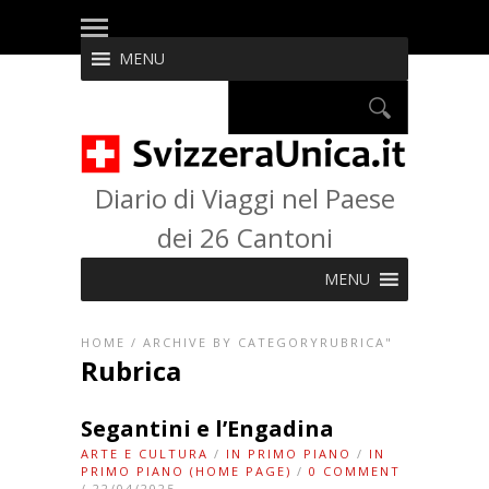
MENU
Diario di Viaggi nel Paese
dei 26 Cantoni
MENU
HOME
/
ARCHIVE BY CATEGORYRUBRICA"
Rubrica
Segantini e l’Engadina
ARTE E CULTURA
/
IN PRIMO PIANO
/
IN
PRIMO PIANO (HOME PAGE)
/
0 COMMENT
/ 22/04/2025