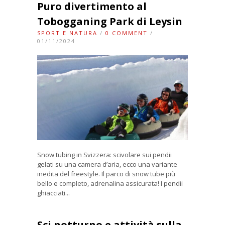
Puro divertimento al
Tobogganing Park di Leysin
SPORT E NATURA
/
0 COMMENT
/
01/11/2024
Snow tubing in Svizzera: scivolare sui pendii
gelati su una camera d’aria, ecco una variante
inedita del freestyle. Il parco di snow tube più
bello e completo, adrenalina assicurata! I pendii
ghiacciati...
Sci notturno e attività sulla