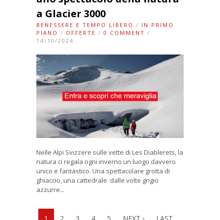
a Glacier 3000
BENESSERE E TEMPO LIBERO
/
IN PRIMO
PIANO
/
OFFERTE
/
0 COMMENT
/
14/10/2024
Nelle Alpi Svizzere sulle vette di Les Diablerets, la
natura ci regala ogni inverno un luogo davvero
unico e fantastico. Una spettacolare grotta di
ghiaccio, una cattedrale dalle volte grigio
azzurre...
1
2
3
4
5
NEXT ›
LAST