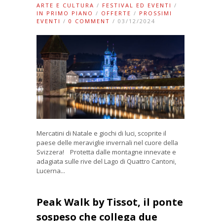
ARTE E CULTURA
/
FESTIVAL ED EVENTI
/
IN PRIMO PIANO
/
OFFERTE
/
PROSSIMI
EVENTI
/
0 COMMENT
/ 03/12/2024
Mercatini di Natale e giochi di luci, scoprite il
paese delle meraviglie invernali nel cuore della
Svizzera! Protetta dalle montagne innevate e
adagiata sulle rive del Lago di Quattro Cantoni,
Lucerna...
Peak Walk by Tissot, il ponte
sospeso che collega due