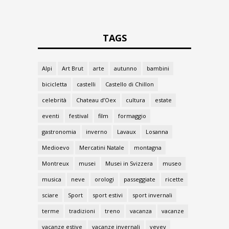
TAGS
Alpi
Art Brut
arte
autunno
bambini
bicicletta
castelli
Castello di Chillon
celebrità
Chateau d’Oex
cultura
estate
eventi
festival
film
formaggio
gastronomia
inverno
Lavaux
Losanna
Medioevo
Mercatini Natale
montagna
Montreux
musei
Musei in Svizzera
museo
musica
neve
orologi
passeggiate
ricette
sciare
Sport
sport estivi
sport invernali
terme
tradizioni
treno
vacanza
vacanze
vacanze estive
vacanze invernali
vevey