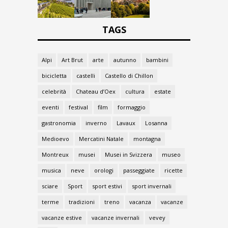
TAGS
Alpi
Art Brut
arte
autunno
bambini
bicicletta
castelli
Castello di Chillon
celebrità
Chateau d’Oex
cultura
estate
eventi
festival
film
formaggio
gastronomia
inverno
Lavaux
Losanna
Medioevo
Mercatini Natale
montagna
Montreux
musei
Musei in Svizzera
museo
musica
neve
orologi
passeggiate
ricette
sciare
Sport
sport estivi
sport invernali
terme
tradizioni
treno
vacanza
vacanze
vacanze estive
vacanze invernali
vevey