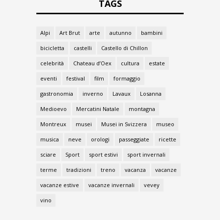
TAGS
Alpi
Art Brut
arte
autunno
bambini
bicicletta
castelli
Castello di Chillon
celebrità
Chateau d’Oex
cultura
estate
eventi
festival
film
formaggio
gastronomia
inverno
Lavaux
Losanna
Medioevo
Mercatini Natale
montagna
Montreux
musei
Musei in Svizzera
museo
musica
neve
orologi
passeggiate
ricette
sciare
Sport
sport estivi
sport invernali
terme
tradizioni
treno
vacanza
vacanze
vacanze estive
vacanze invernali
vevey
vino