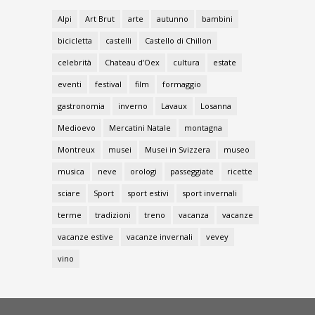
Alpi
Art Brut
arte
autunno
bambini
bicicletta
castelli
Castello di Chillon
celebrità
Chateau d’Oex
cultura
estate
eventi
festival
film
formaggio
gastronomia
inverno
Lavaux
Losanna
Medioevo
Mercatini Natale
montagna
Montreux
musei
Musei in Svizzera
museo
musica
neve
orologi
passeggiate
ricette
sciare
Sport
sport estivi
sport invernali
terme
tradizioni
treno
vacanza
vacanze
vacanze estive
vacanze invernali
vevey
vino