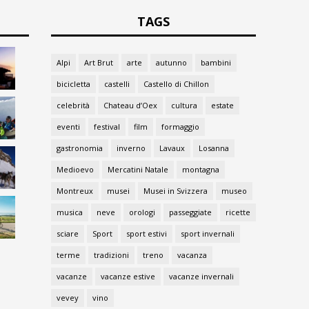
TAGS
Alpi
Art Brut
arte
autunno
bambini
bicicletta
castelli
Castello di Chillon
celebrità
Chateau d’Oex
cultura
estate
eventi
festival
film
formaggio
gastronomia
inverno
Lavaux
Losanna
Medioevo
Mercatini Natale
montagna
Montreux
musei
Musei in Svizzera
museo
musica
neve
orologi
passeggiate
ricette
sciare
Sport
sport estivi
sport invernali
terme
tradizioni
treno
vacanza
vacanze
vacanze estive
vacanze invernali
vevey
vino